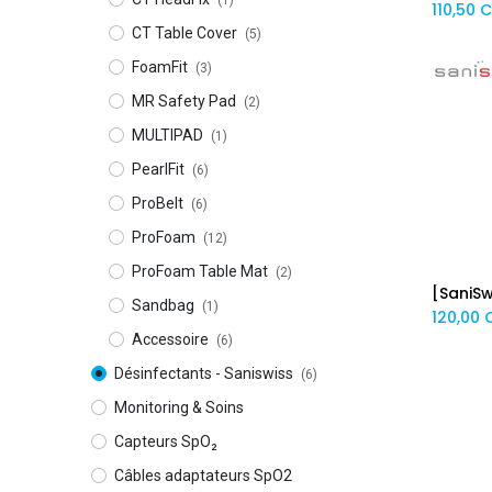
(1)
110,50
C
CT Table Cover
(5)
FoamFit
(3)
MR Safety Pad
(2)
MULTIPAD
(1)
PearlFit
(6)
ProBelt
(6)
ProFoam
(12)
ProFoam Table Mat
(2)
Sandbag
(1)
120,00
C
Accessoire
(6)
Désinfectants - Saniswiss
(6)
Monitoring & Soins
Capteurs SpO₂
Câbles adaptateurs SpO2