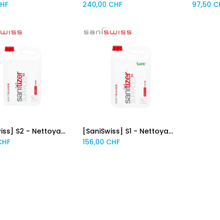
HF
240,00
CHF
97,50
C
[SaniSwiss] S2 - Nettoyant desinfectant surfaces Bidon 5L, 2 pcs
[SaniSwiss] S1 - Nettoyant desinfectant surfaces Bidon 5L, 2 pcs
Add to Cart
Add to Cart
HF
156,00
CHF