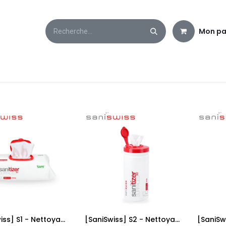
Mon pa
[SaniSwiss] S1 - Nettoyant desinfectant surfaces 100 lingettes, 6 PACK
[SaniSwiss] S2 - Nettoyant desinfectant surfaces 200 lingettes, 12 PACK
Add to Cart
Add to Cart