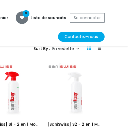
0
nier
Liste de souhaits
Se connecter
Contactez-nous
Sort By :
En vedette
[SaniSwiss] S1 - 2 en 1 Mousse en spray surface 750 ml, 6 pcs
[SaniSwiss] S2 - 2 en 1 Mousse en spray surface 750 ml, 10 pcs
Add to Cart
Add to Cart