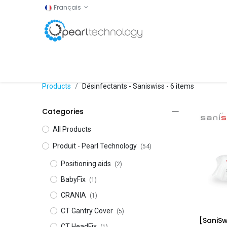
Français
Accueil
Shop
Products
Désinfectants - Saniswiss
- 6 items
Categories
All Products
Produit - Pearl Technology
(54)
Positioning aids
(2)
BabyFix
(1)
CRANIA
(1)
CT Gantry Cover
(5)
CT HeadFix